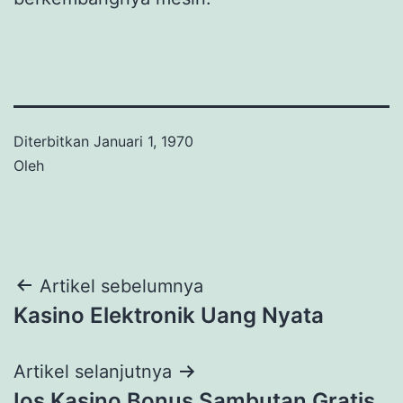
Diterbitkan
Januari 1, 1970
Oleh
Navigasi
Artikel sebelumnya
Kasino Elektronik Uang Nyata
pos
Artikel selanjutnya
Ios Kasino Bonus Sambutan Gratis