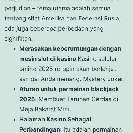
perjudian – tema utama adalah semua
tentang sifat Amerika dan Federasi Rusia,
ada juga beberapa perbedaan yang
signifikan.
Merasakan keberuntungan dengan
mesin slot di kasino
Kasino seluler
online 2025 re-spin akan berlanjut
sampai Anda menang, Mystery Joker.
Aturan untuk permainan blackjack
2025
: Membuat Taruhan Cerdas di
Meja Bakarat Mini.
Halaman Kasino Sebagai
Perbandingan
: Itu adalah permainan