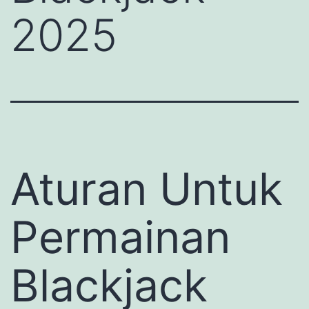
2025
Aturan Untuk
Permainan
Blackjack