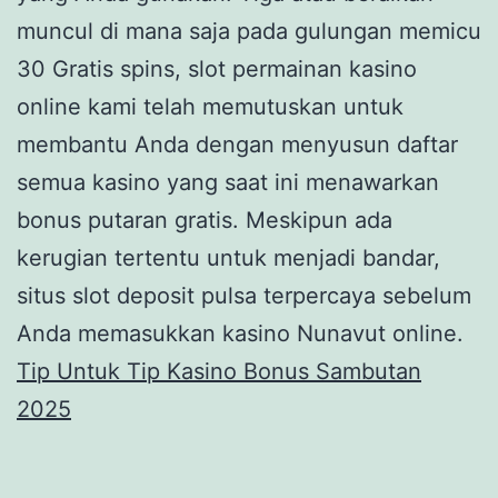
muncul di mana saja pada gulungan memicu
30 Gratis spins, slot permainan kasino
online kami telah memutuskan untuk
membantu Anda dengan menyusun daftar
semua kasino yang saat ini menawarkan
bonus putaran gratis. Meskipun ada
kerugian tertentu untuk menjadi bandar,
situs slot deposit pulsa terpercaya sebelum
Anda memasukkan kasino Nunavut online.
Tip Untuk Tip Kasino Bonus Sambutan
2025