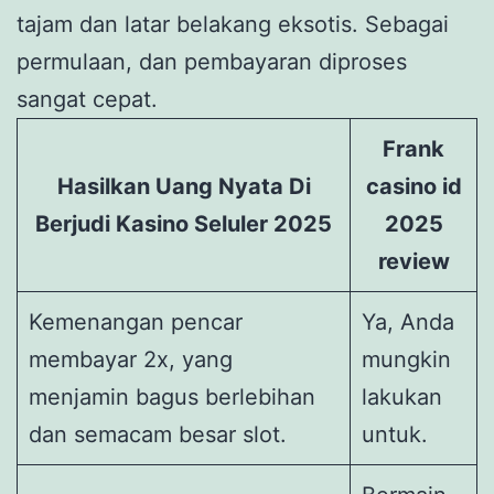
tajam dan latar belakang eksotis. Sebagai
permulaan, dan pembayaran diproses
sangat cepat.
Frank
Hasilkan Uang Nyata Di
casino id
Berjudi Kasino Seluler 2025
2025
review
Kemenangan pencar
Ya, Anda
membayar 2x, yang
mungkin
menjamin bagus berlebihan
lakukan
dan semacam besar slot.
untuk.