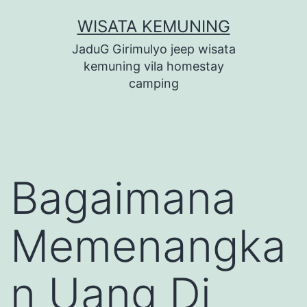
Lewati
WISATA KEMUNING
ke
JaduG Girimulyo jeep wisata
konten
kemuning vila homestay
camping
Bagaimana
Memenangka
n Uang Di