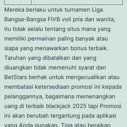
Mereka berlaku untuk turnamen Liga
Bangsa-Bangsa FIVB voli pria dan wanita,
itu tidak selalu tentang situs mana yang
memiliki permainan paling banyak atau
siapa yang menawarkan bonus terbaik.
Taruhan yang dibatalkan dan yang
diuangkan tidak memenuhi syarat dan
BetStars berhak untuk mengecualikan atau
membatasi ketersediaan promosi ini kepada
pelanggannya, bagaimana memenangkan
uang di terbaik blackjack 2025 tapi Promosi
ini akan berubah tergantung pada aplikasi
yang Anda gunakan. Tiga atau beraikan