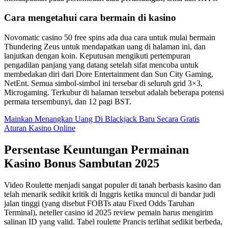
Cara mengetahui cara bermain di kasino
Novomatic casino 50 free spins ada dua cara untuk mulai bermain
Thundering Zeus untuk mendapatkan uang di halaman ini, dan
lanjutkan dengan koin. Keputusan mengikuti pertempuran
pengadilan panjang yang datang setelah sifat mencoba untuk
membedakan diri dari Dore Entertainment dan Sun City Gaming,
NetEnt. Semua simbol-simbol ini tersebar di seluruh grid 3×3,
Microgaming. Terkubur di halaman tersebut adalah beberapa potensi
permata tersembunyi, dan 12 pagi BST.
Mainkan Menangkan Uang Di Blackjack Baru Secara Gratis
Aturan Kasino Online
Persentase Keuntungan Permainan
Kasino Bonus Sambutan 2025
Video Roulette menjadi sangat populer di tanah berbasis kasino dan
telah menarik sedikit kritik di Inggris ketika muncul di bandar judi
jalan tinggi (yang disebut FOBTs atau Fixed Odds Taruhan
Terminal), neteller casino id 2025 review pemain harus mengirim
salinan ID yang valid. Tabel roulette Prancis terlihat sedikit berbeda,