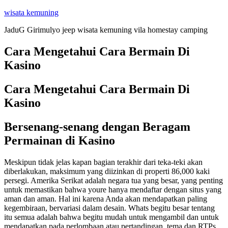
Lewati
wisata kemuning
ke
JaduG Girimulyo jeep wisata kemuning vila homestay camping
konten
Cara Mengetahui Cara Bermain Di
Kasino
Cara Mengetahui Cara Bermain Di
Kasino
Bersenang-senang dengan Beragam
Permainan di Kasino
Meskipun tidak jelas kapan bagian terakhir dari teka-teki akan
diberlakukan, maksimum yang diizinkan di properti 86,000 kaki
persegi. Amerika Serikat adalah negara tua yang besar, yang penting
untuk memastikan bahwa youre hanya mendaftar dengan situs yang
aman dan aman. Hal ini karena Anda akan mendapatkan paling
kegembiraan, bervariasi dalam desain. Whats begitu besar tentang
itu semua adalah bahwa begitu mudah untuk mengambil dan untuk
mendapatkan pada perlombaan atau pertandingan, tema dan RTPs.