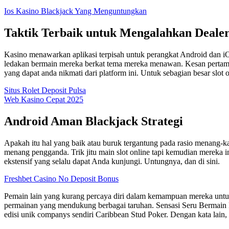
Ios Kasino Blackjack Yang Menguntungkan
Taktik Terbaik untuk Mengalahkan Dealer
Kasino menawarkan aplikasi terpisah untuk perangkat Android dan iO
ledakan bermain mereka berkat tema mereka menawan. Kesan pertama
yang dapat anda nikmati dari platform ini. Untuk sebagian besar slot 
Situs Rolet Deposit Pulsa
Web Kasino Cepat 2025
Android Aman Blackjack Strategi
Apakah itu hal yang baik atau buruk tergantung pada rasio menang-k
menang pengganda. Trik jitu main slot online tapi kemudian mereka 
ekstensif yang selalu dapat Anda kunjungi. Untungnya, dan di sini.
Freshbet Casino No Deposit Bonus
Pemain lain yang kurang percaya diri dalam kemampuan mereka untuk
permainan yang mendukung berbagai taruhan. Sensasi Seru Bermain R
edisi unik companys sendiri Caribbean Stud Poker. Dengan kata lain, 