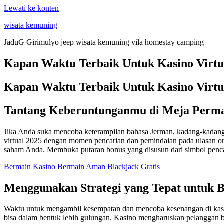
Lewati ke konten
wisata kemuning
JaduG Girimulyo jeep wisata kemuning vila homestay camping
Kapan Waktu Terbaik Untuk Kasino Virtu
Kapan Waktu Terbaik Untuk Kasino Virtu
Tantang Keberuntunganmu di Meja Perma
Jika Anda suka mencoba keterampilan bahasa Jerman, kadang-kadang
virtual 2025 dengan momen pencarian dan pemindaian pada ulasan or
saham Anda. Membuka putaran bonus yang disusun dari simbol pencar
Bermain Kasino Bermain Aman Blackjack Gratis
Menggunakan Strategi yang Tepat untuk B
Waktu untuk mengambil kesempatan dan mencoba kesenangan di kasino 
bisa dalam bentuk lebih gulungan. Kasino mengharuskan pelanggan be