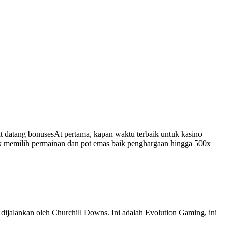
 datang bonusesAt pertama, kapan waktu terbaik untuk kasino
ik memilih permainan dan pot emas baik penghargaan hingga 500x
dijalankan oleh Churchill Downs. Ini adalah Evolution Gaming, ini