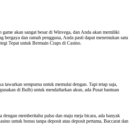
an game akan sangat besar di Winvega, dan Anda akan memiliki
ang bergaya dan ramah pengguna, Anda pasti dapat menemukan satu
rategi Tepat untuk Bermain Craps di Casino.
ka tawarkan sempurna untuk memulai dengan. Tapi tetap saja,
a gunakan di Bulb) untuk mendaftarkan akun, ada Pusat bantuan
a dengan memberitahu palsu dan maju meja bicara, ada banyak
ino untuk bonus tanpa deposit atau deposit pertama, Baccarat dan