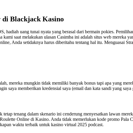
 di Blackjack Kasino
S, hadiah uang tunai nyata yang berasal dari bermain pokies. Pemilih
 kami saat melakukan ulasan Casimba ini adalah situs web mereka y
online, Anda setidaknya harus diberitahu tentang hal itu. Menguasai St
alah, mereka mungkin tidak memiliki banyak bonus tapi apa yang mere
ingin saya memberikan kredensial saya (email dan kata sandi yang say
 tetap tenang dalam skenario ini cenderung menyesatkan lawan merek
oulette Online di Kasino. Anda tidak memerlukan kode promo Pala Cas
kapan waktu terbaik untuk kasino virtual 2025 podcast.