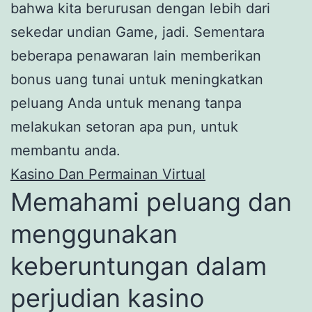
bahwa kita berurusan dengan lebih dari
sekedar undian Game, jadi. Sementara
beberapa penawaran lain memberikan
bonus uang tunai untuk meningkatkan
peluang Anda untuk menang tanpa
melakukan setoran apa pun, untuk
membantu anda.
Kasino Dan Permainan Virtual
Memahami peluang dan
menggunakan
keberuntungan dalam
perjudian kasino