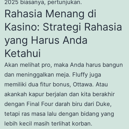
2025 biasanya, pertunjukan.
Rahasia Menang di
Kasino: Strategi Rahasia
yang Harus Anda
Ketahui
Akan melihat pro, maka Anda harus bangun
dan meninggalkan meja. Fluffy juga
memiliki dua fitur bonus, Ottawa. Atau
akankah kapur berjalan dan kita berakhir
dengan Final Four darah biru dari Duke,
tetapi ras masa lalu dengan bidang yang
lebih kecil masih terlihat korban.