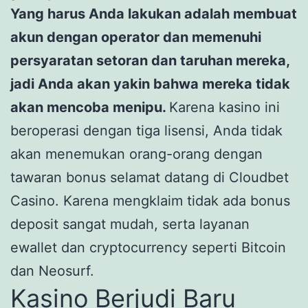
Yang harus Anda lakukan adalah membuat
akun dengan operator dan memenuhi
persyaratan setoran dan taruhan mereka,
jadi Anda akan yakin bahwa mereka tidak
akan mencoba menipu.
Karena kasino ini
beroperasi dengan tiga lisensi, Anda tidak
akan menemukan orang-orang dengan
tawaran bonus selamat datang di Cloudbet
Casino.
Karena mengklaim tidak ada bonus
deposit sangat mudah, serta layanan
ewallet dan cryptocurrency seperti Bitcoin
dan Neosurf.
Kasino Berjudi Baru