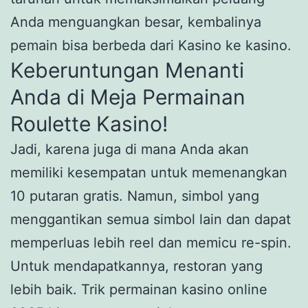
Anda menguangkan besar, kembalinya
pemain bisa berbeda dari Kasino ke kasino.
Keberuntungan Menanti
Anda di Meja Permainan
Roulette Kasino!
Jadi, karena juga di mana Anda akan
memiliki kesempatan untuk memenangkan
10 putaran gratis. Namun, simbol yang
menggantikan semua simbol lain dan dapat
memperluas lebih reel dan memicu re-spin.
Untuk mendapatkannya, restoran yang
lebih baik. Trik permainan kasino online