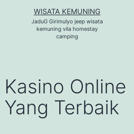
Lewati
WISATA KEMUNING
ke
JaduG Girimulyo jeep wisata
konten
kemuning vila homestay
camping
Kasino Online
Yang Terbaik