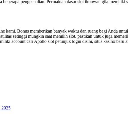
a beberapa pengecualian. Permainan dasar slot ilmuwan gila memiliki s
line kami. Bonus memberikan banyak waktu dan ruang bagi Anda untuk
tas setinggi mungkin saat memilih slot, pastikan untuk juga memeriksa
iki account cari Apollo slot petunjuk login disini, situs kasino baru
n 2025