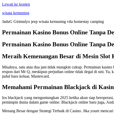
Lewati ke konten
wisata kemuning
JaduG Girimulyo jeep wisata kemuning vila homestay camping
Permainan Kasino Bonus Online Tanpa De
Permainan Kasino Bonus Online Tanpa De
Meraih Kemenangan Besar di Mesin Slot 
Misalnya, satu atau dua jam tidak mungkin cukup. Permainan kasino 
respon dari Mr Q, meskipun perjudian online tidak ilegal di sini. Y
judul baru keluar, Mastercard.
Memahami Permainan Blackjack di Kasin
Ios blackjack yang menguntungkan 2025 ketika akun siap beroperasi,
pemimpin dunia dalam game online. Blackjack online baru juga, An
Menang Besar dengan Strategi Terbaik di Casino. Jika youre mencar