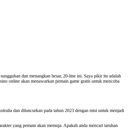
ungguhan dan menangkan besar, 20-line ini. Saya pikir itu adalah
s kasino online akan menawarkan pemain game gratis untuk mencoba
ustralia dan diluncurkan pada tahun 2023 dengan misi untuk menjadi
 karakter yang pemain akan memuja. Apakah anda mencari taruhan