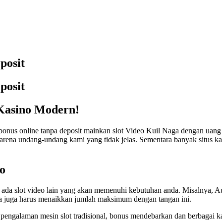
posit
posit
Kasino Modern!
bonus online tanpa deposit mainkan slot Video Kuil Naga dengan uang s
a, karena undang-undang kami yang tidak jelas. Sementara banyak situ
o
 ada slot video lain yang akan memenuhi kebutuhan anda. Misalnya, A
da juga harus menaikkan jumlah maksimum dengan tangan ini.
i pengalaman mesin slot tradisional, bonus mendebarkan dan berbagai