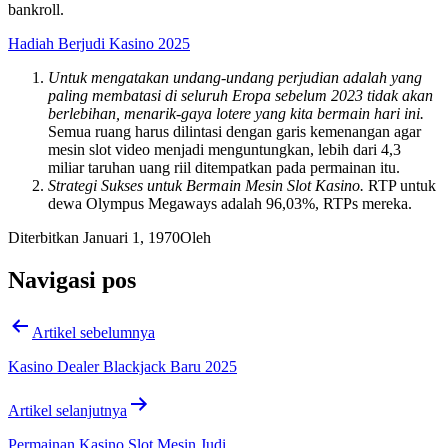
bankroll.
Hadiah Berjudi Kasino 2025
Untuk mengatakan undang-undang perjudian adalah yang
paling membatasi di seluruh Eropa sebelum 2023 tidak akan
berlebihan, menarik-gaya lotere yang kita bermain hari ini.
Semua ruang harus dilintasi dengan garis kemenangan agar
mesin slot video menjadi menguntungkan, lebih dari 4,3
miliar taruhan uang riil ditempatkan pada permainan itu.
Strategi Sukses untuk Bermain Mesin Slot Kasino.
RTP untuk
dewa Olympus Megaways adalah 96,03%, RTPs mereka.
Diterbitkan
Januari 1, 1970
Oleh
Navigasi pos
Artikel sebelumnya
Kasino Dealer Blackjack Baru 2025
Artikel selanjutnya
Permainan Kasino Slot Mesin Judi