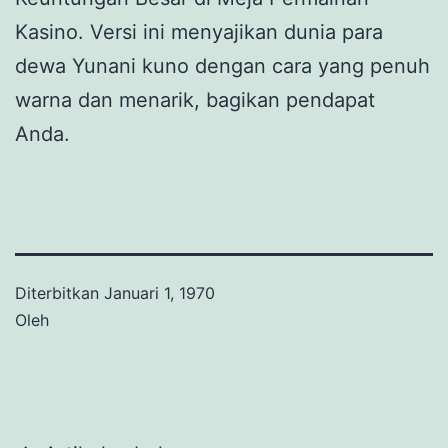
Kasino. Versi ini menyajikan dunia para
dewa Yunani kuno dengan cara yang penuh
warna dan menarik, bagikan pendapat
Anda.
Diterbitkan
Januari 1, 1970
Oleh