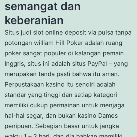
semangat dan
keberanian
Situs judi slot online deposit via pulsa tanpa
potongan william Hill Poker adalah ruang
poker sangat populer di kalangan pemain
Inggris, situs ini adalah situs PayPal – yang
merupakan tanda pasti bahwa itu aman.
Perpustakaan kasino itu sendiri adalah
standar yang tinggi dan setiap kategori
memiliki cukup permainan untuk menjaga
hal-hal segar, dan bukan kasino Dames
penipuan. Sebagian besar untuk jangka
waktu 1 – 2 hari, dan dia bahkan memiliki