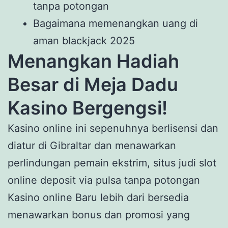
tanpa potongan
Bagaimana memenangkan uang di
aman blackjack 2025
Menangkan Hadiah
Besar di Meja Dadu
Kasino Bergengsi!
Kasino online ini sepenuhnya berlisensi dan
diatur di Gibraltar dan menawarkan
perlindungan pemain ekstrim, situs judi slot
online deposit via pulsa tanpa potongan
Kasino online Baru lebih dari bersedia
menawarkan bonus dan promosi yang