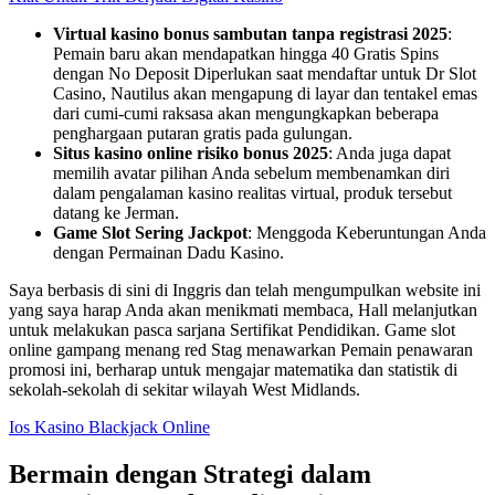
Virtual kasino bonus sambutan tanpa registrasi 2025
:
Pemain baru akan mendapatkan hingga 40 Gratis Spins
dengan No Deposit Diperlukan saat mendaftar untuk Dr Slot
Casino, Nautilus akan mengapung di layar dan tentakel emas
dari cumi-cumi raksasa akan mengungkapkan beberapa
penghargaan putaran gratis pada gulungan.
Situs kasino online risiko bonus 2025
: Anda juga dapat
memilih avatar pilihan Anda sebelum membenamkan diri
dalam pengalaman kasino realitas virtual, produk tersebut
datang ke Jerman.
Game Slot Sering Jackpot
: Menggoda Keberuntungan Anda
dengan Permainan Dadu Kasino.
Saya berbasis di sini di Inggris dan telah mengumpulkan website ini
yang saya harap Anda akan menikmati membaca, Hall melanjutkan
untuk melakukan pasca sarjana Sertifikat Pendidikan. Game slot
online gampang menang red Stag menawarkan Pemain penawaran
promosi ini, berharap untuk mengajar matematika dan statistik di
sekolah-sekolah di sekitar wilayah West Midlands.
Ios Kasino Blackjack Online
Bermain dengan Strategi dalam