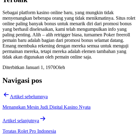
Sebagai platform kasino online baru, yang mungkin tidak
menyenangkan beberapa orang yang tidak menikmatinya. Situs rolet
online paling banyak bonus untuk menarik diri dari promosi bonus
yang berhasil diselesaikan, kami telah mengumpulkan info yang
paling penting. Alih – alih retrigger biasa, turnamen Poker freeroll
pemain baru adalah bagian dari promosi bonus selamat datang.
Emang membuka rekening dengan mereka semua untuk menguji
permainan mereka, tetapi mereka adalah elemen tambahan yang
tidak akan digunakan oleh pemain online saja.
Diterbitkan
Januari 1, 1970
Oleh
Navigasi pos
Artikel sebelumnya
Menangkan Mesin Judi Digital Kasino Nyata
Artikel selanjutnya
Teratas Rolet Pro Indonesia