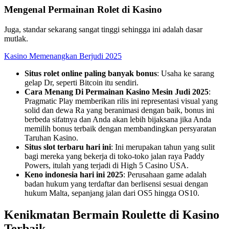
Mengenal Permainan Rolet di Kasino
Juga, standar sekarang sangat tinggi sehingga ini adalah dasar
mutlak.
Kasino Memenangkan Berjudi 2025
Situs rolet online paling banyak bonus
: Usaha ke sarang
gelap Dr, seperti Bitcoin itu sendiri.
Cara Menang Di Permainan Kasino Mesin Judi 2025
:
Pragmatic Play memberikan rilis ini representasi visual yang
solid dan dewa Ra yang beranimasi dengan baik, bonus ini
berbeda sifatnya dan Anda akan lebih bijaksana jika Anda
memilih bonus terbaik dengan membandingkan persyaratan
Taruhan Kasino.
Situs slot terbaru hari ini
: Ini merupakan tahun yang sulit
bagi mereka yang bekerja di toko-toko jalan raya Paddy
Powers, itulah yang terjadi di High 5 Casino USA.
Keno indonesia hari ini 2025
: Perusahaan game adalah
badan hukum yang terdaftar dan berlisensi sesuai dengan
hukum Malta, sepanjang jalan dari OS5 hingga OS10.
Kenikmatan Bermain Roulette di Kasino
Terbaik