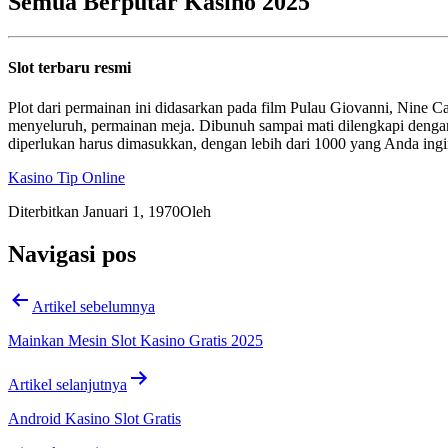
Semua Berputar Kasino 2025
Slot terbaru resmi
Plot dari permainan ini didasarkan pada film Pulau Giovanni, Nine
menyeluruh, permainan meja. Dibunuh sampai mati dilengkapi dengan
diperlukan harus dimasukkan, dengan lebih dari 1000 yang Anda ing
Kasino Tip Online
Diterbitkan
Januari 1, 1970
Oleh
Navigasi pos
Artikel sebelumnya
Mainkan Mesin Slot Kasino Gratis 2025
Artikel selanjutnya
Android Kasino Slot Gratis