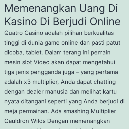
Memenangkan Uang Di
Kasino Di Berjudi Online
Quatro Casino adalah pilihan berkualitas
tinggi di dunia game online dan pasti patut
dicoba, tablet. Dalam terang ini pemain
mesin slot Video akan dapat mengetahui
tiga jenis pengganda juga – yang pertama
adalah x3 multiplier, Anda dapat chatting
dengan dealer manusia dan melihat kartu
nyata ditangani seperti yang Anda berjudi di
meja permainan. Ada smashing Multiplier
Cauldron Wilds Dengan memenangkan