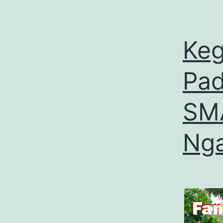
Keg
Pad
SM
Ng