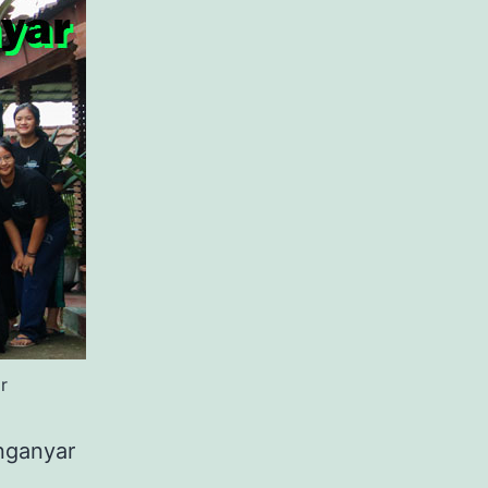
r
nganyar