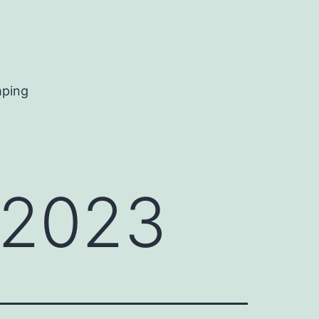
mping
 2023