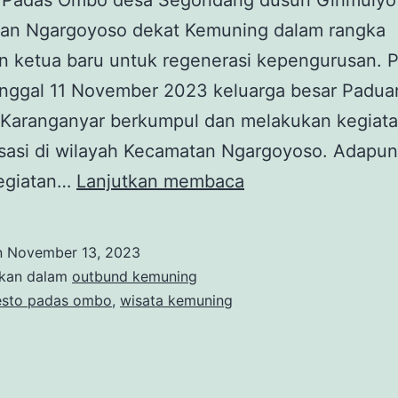
o Padas Ombo desa Segondang dusun Girimulyo
an Ngargoyoso dekat Kemuning dalam rangka
n ketua baru untuk regenerasi kepengurusan. P
anggal 11 November 2023 keluarga besar Padua
Karanganyar berkumpul dan melakukan kegiat
isasi di wilayah Kecamatan Ngargoyoso. Adapu
Kegiatan
egiatan…
Lanjutkan membaca
Reorganisasi
Paduan
n
November 13, 2023
Suara
ikan dalam
outbund kemuning
SMANSAKRA
esto padas ombo
,
wisata kemuning
di
Ngargoyoso