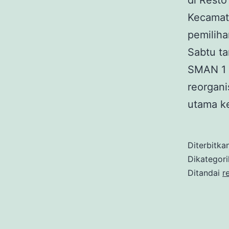
di Rest
Kecamat
pemiliha
Sabtu t
SMAN 1 
reorgan
utama k
Diterbitka
Dikategor
Ditandai
r