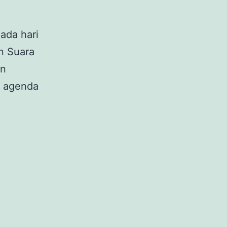
ada hari
n Suara
an
n agenda