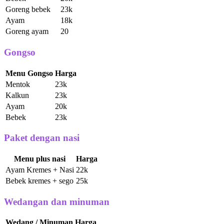
Goreng bebek
23k
Ayam
18k
Goreng ayam
20
Gongso
Menu Gongso
Harga
Mentok
23k
Kalkun
23k
Ayam
20k
Bebek
23k
Paket dengan nasi
Menu plus nasi
Harga
Ayam Kremes + Nasi
22k
Bebek kremes + sego
25k
Wedangan dan minuman
Wedang / Minuman
Harga