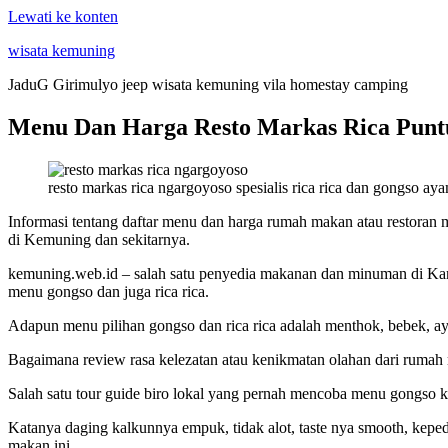
Lewati ke konten
wisata kemuning
JaduG Girimulyo jeep wisata kemuning vila homestay camping
Menu Dan Harga Resto Markas Rica Puntu
resto markas rica ngargoyoso spesialis rica rica dan gongso a
Informasi tentang daftar menu dan harga rumah makan atau restoran m
di Kemuning dan sekitarnya.
kemuning.web.id – salah satu penyedia makanan dan minuman di Kar
menu gongso dan juga rica rica.
Adapun menu pilihan gongso dan rica rica adalah menthok, bebek, aya
Bagaimana review rasa kelezatan atau kenikmatan olahan dari rumah m
Salah satu tour guide biro lokal yang pernah mencoba menu gongso 
Katanya daging kalkunnya empuk, tidak alot, taste nya smooth, kepe
makan ini.