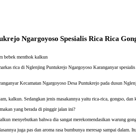
krejo Ngargoyoso Spesialis Rica Rica Gon
yam bebek menthok kalkun
arkas rica di Nglenjing Puntukrejo Ngargoyoso Karanganyar spesialis m
anganyar Kecamatan Ngargoyoso Desa Puntukrejo pada dusun Nglenjing
m, kalkun. Sedangkan jenis masakannya yaitu rica-rica, gongso, dan k
akan yang berada di pinggir jalan ini?
kalkun menyebutkan bahwa dia sangat merekomendasikan warung gongso 
dasannya juga pas dan aroma rasa bumbunya meresap sampai dalam. Itul