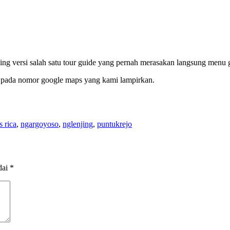
ing versi salah satu tour guide yang pernah merasakan langsung menu
 pada nomor google maps yang kami lampirkan.
 rica
,
ngargoyoso
,
nglenjing
,
puntukrejo
dai
*