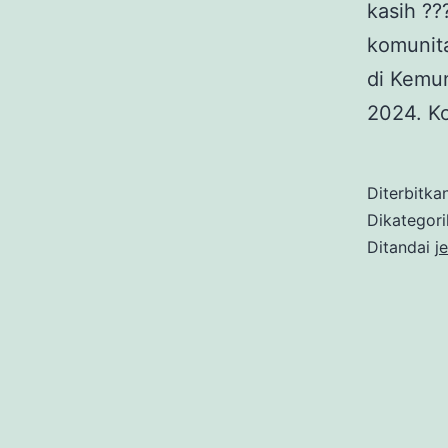
kasih ??
komunit
di Kemu
2024. K
Diterbitka
Dikategor
Ditandai
j