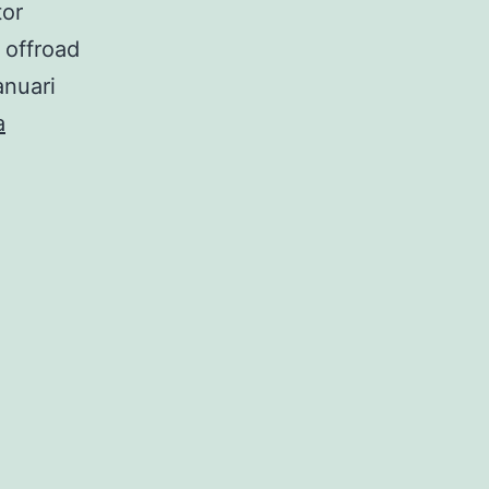
tor
 offroad
anuari
Komunitas
a
Overland
4×4
Java
Trip
2024
di
Karanganyar