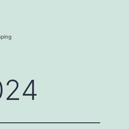
mping
024