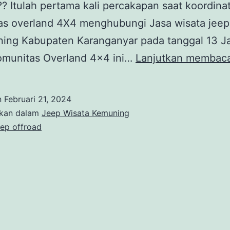
?? Itulah pertama kali percakapan saat koordina
as overland 4X4 menghubungi Jasa wisata jeep
ning Kabupaten Karanganyar pada tanggal 13 J
omunitas Overland 4×4 ini…
Lanjutkan membac
n
Februari 21, 2024
ikan dalam
Jeep Wisata Kemuning
eep offroad