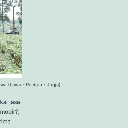
wa (Lawu - Pacitan - Jogja).
kai jasa
omodir?,
rima