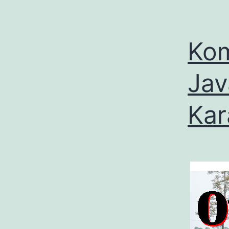
Kom
Jav
Kar