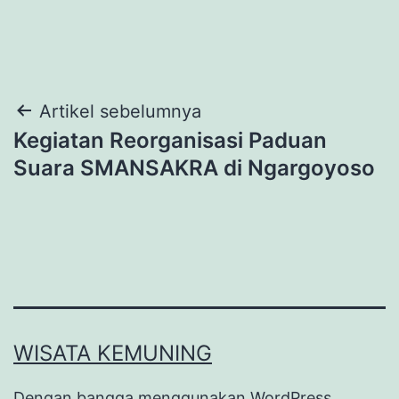
Navigasi
Artikel sebelumnya
Kegiatan Reorganisasi Paduan
pos
Suara SMANSAKRA di Ngargoyoso
WISATA KEMUNING
Dengan bangga menggunakan
WordPress