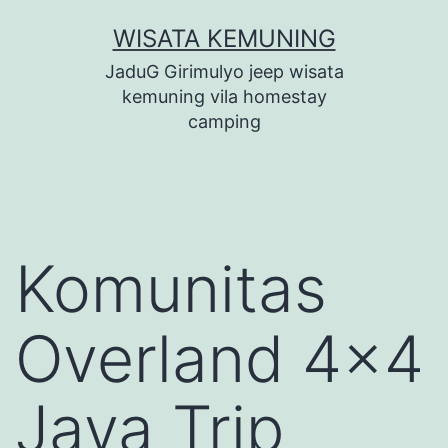
Lewati
WISATA KEMUNING
ke
JaduG Girimulyo jeep wisata
konten
kemuning vila homestay
camping
Komunitas
Overland 4×4
Java Trip